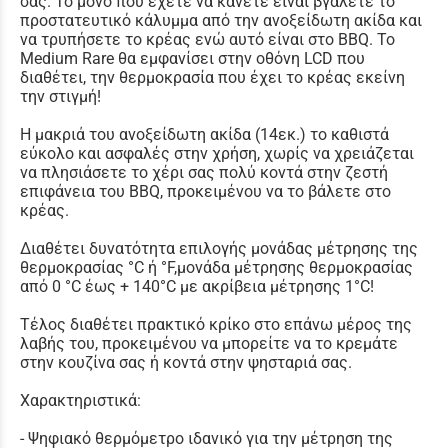
σας. Το μόνο που έχετε να κάνετε είναι βγάλετε το
προστατευτικό κάλυμμα από την ανοξείδωτη ακίδα και
να τρυπήσετε το κρέας ενώ αυτό είναι στο BBQ. Το
Medium Rare θα εμφανίσει στην οθόνη LCD που
διαθέτει, την θερμοκρασία που έχει το κρέας εκείνη
την στιγμή!
Η μακριά του ανοξείδωτη ακίδα (14εκ.) το καθιστά
εύκολο και ασφαλές στην χρήση, χωρίς να χρειάζεται
να πλησιάσετε το χέρι σας πολύ κοντά στην ζεστή
επιφάνεια του BBQ, προκειμένου να το βάλετε στο
κρέας.
Διαθέτει δυνατότητα επιλογής μονάδας μέτρησης της
θερμοκρασίας °C ή °F,μονάδα μέτρησης θερμοκρασίας
από 0 °C έως + 140°C με ακρίβεια μέτρησης 1°C!
Τέλος διαθέτει πρακτικό κρίκο στο επάνω μέρος της
λαβής του, προκειμένου να μπορείτε να το κρεμάτε
στην κουζίνα σας ή κοντά στην ψησταριά σας.
Χαρακτηριστικά:
- Ψηφιακό θερμόμετρο ιδανικό για την μέτρηση της