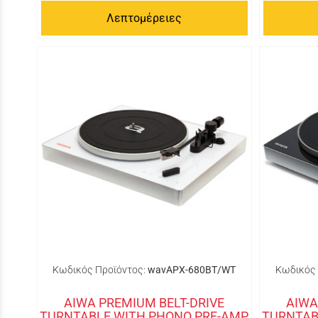
Λεπτομέρειες
Κωδικός Προϊόντος:
wavAPX-680BT/WT
Κωδικός 
AIWA PREMIUM BELT-DRIVE
AIWA
TURNTABLE WITH PHONO PRE-AMP
TURNTAB