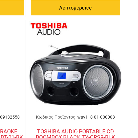
Λεπτομέρειες
09132558
Κωδικός Προϊόντος:
wav118-01-000008
ARAOKE
TOSHIBA AUDIO PORTABLE CD
BT-01-BK
BOOMBOX BLACK TY-CRS9-BLK