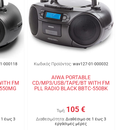
1-000118
Κωδικός Προϊόντος:
wav127-01-000032
AIWA PORTABLE
WITH FM
CD/MP3/USB/TAPE/BT WITH FM
-550MG
PLL RADIO BLACK BBTC-550BK
105 €
Τιμή:
 1 έως 3
Διαθεσιμότητα:
Διαθέσιμο σε 1 έως 3
εργάσιμες μέρες