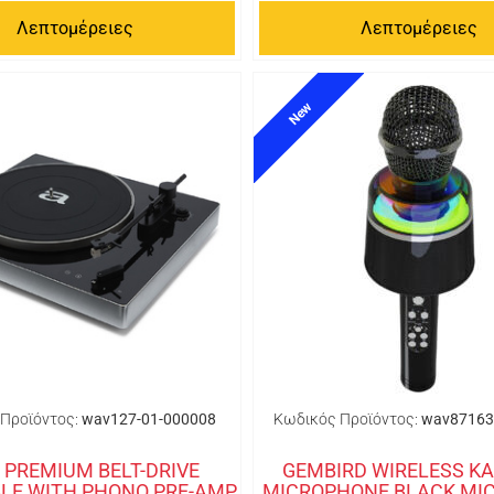
Λεπτομέρειες
Λεπτομέρειες
New
Προϊόντος:
wav127-01-000008
Κωδικός Προϊόντος:
wav87163
 PREMIUM BELT-DRIVE
GEMBIRD WIRELESS K
LE WITH PHONO PRE-AMP
MICROPHONE BLACK MIC