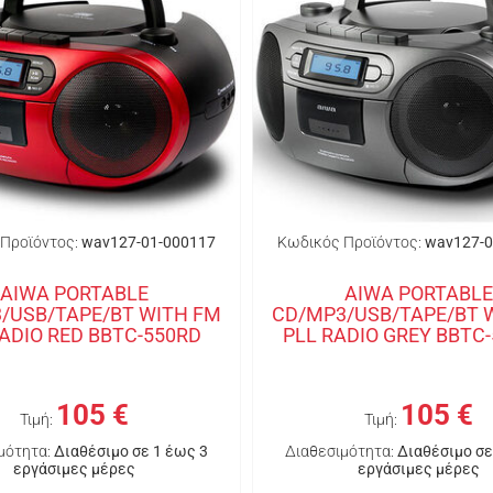
Προϊόντος:
wav127-01-000117
Κωδικός Προϊόντος:
wav127-0
AIWA PORTABLE
AIWA PORTABLE
/USB/TAPE/BT WITH FM
CD/MP3/USB/TAPE/BT 
RADIO RED BBTC-550RD
PLL RADIO GREY BBTC
105 €
105 €
Τιμή:
Τιμή:
μότητα:
Διαθέσιμο σε 1 έως 3
Διαθεσιμότητα:
Διαθέσιμο σε
εργάσιμες μέρες
εργάσιμες μέρες