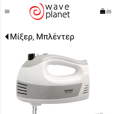
menu
(0)
Μίξερ, Μπλέντερ