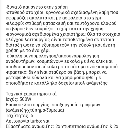
-δυνατό και άνετο στην χρήση
-σταθερό στο χέρι: εργονομικά σχεδιασμένη λαβή που
εφαρμόζει απόλυτα και με ασφάλεια στο χέρι
-ελαφρύ: στιβαρή κατασκευή και ταυτόχρονα ελαφρύ
σε βάρος δεν κουράζει το χέρι κατά την χρήση
-εργονομικά σχεδιασμένα χειριστήρια: Όλα τα στοιχεία
ελέγχου λειτουργίας είναι τοποθετημένα σε τέτοια
διάταξη ώστε να εξυπηρετούν την εύκολη και άνετη
χρήση με το ένα χέρι
-εύκολη συναρμολόγηση/αποσυναρμολόγηση
αναδευτήρων: κουμπώνουν εύκολα με ένα κλικ και
αποδεσμεύονται εύκολα με το πάτημα ενός κουμπιού
-πρακτικό: δεν είναι σταθερό σε βάση, μπορεί να
μεταφερθεί εύκολα και να χρησιμοποιηθεί με
οποιοδήποτε κατάλληλο δοχείο/μπολ ανάμειξης
Τεχνικά χαρακτηριστικά
Ισχύς: 500W
Βασικές λειτουργίες: επεξεργασία τροφίμων
(ανάμειξη-χτύπημα-ζύμωμα)
Ταχύτητες: 5
Λειτουργία turbo: ναι
Εξαρτήματα ανάμειξης: 2x χτυπητήρια ανάμειξης & 2x