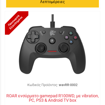
Λεπτομέρειες
Π
ρ
ο
σ
ω
ρ
ι
ά
Ε
ξ
α
ν
τ
λ
η
μ
έ
ν
ν
ο
Κωδικός Προϊόντος:
wavRR-0002
ROAR ενσύρματο gamepad R100WD, με vibration,
PC, PS3 & Android TV box