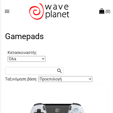
menu
(0)
Gamepads
Κατασκευαστής
search
Ταξινόμηση βάση: