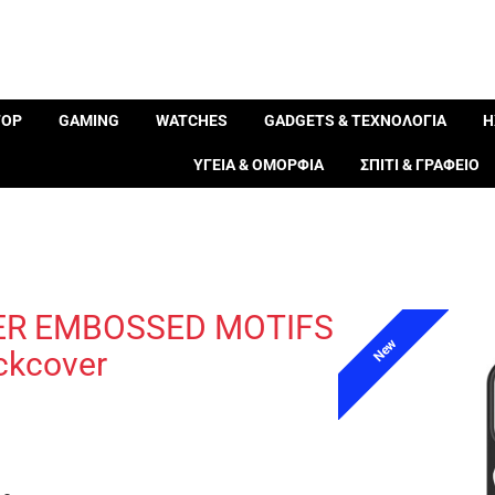
TOP
GAMING
WATCHES
GADGETS & ΤΕΧΝΟΛΟΓΙΑ
Η
ΥΓΕΙΑ & ΟΜΟΡΦΙΑ
ΣΠΙΤΙ & ΓΡΑΦΕΙΟ
VER EMBOSSED MOTIFS
New
ckcover