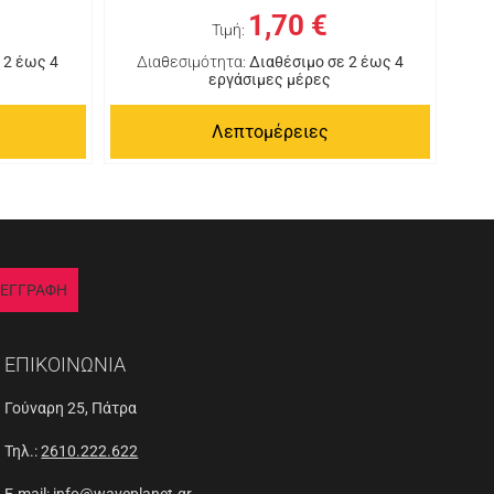
1,70 €
Τιμή:
 2 έως 4
Διαθεσιμότητα:
Διαθέσιμο σε 2 έως 4
εργάσιμες μέρες
Λεπτομέρειες
ΕΓΓΡΑΦΗ
ΕΠΙΚΟΙΝΩΝΙΑ
Γούναρη 25, Πάτρα
Τηλ.:
2610.222.622
E-mail:
info@waveplanet.gr