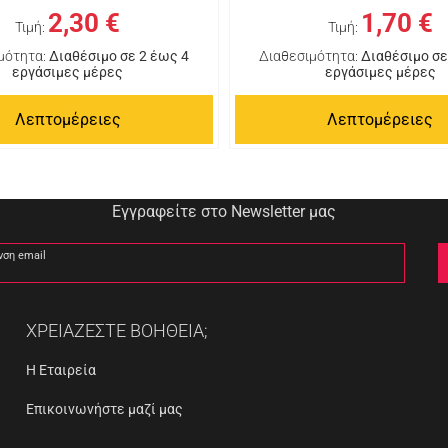
2,30 €
1,70 €
Τιμή:
Τιμή:
μότητα:
Διαθέσιμο σε 2 έως 4
Διαθεσιμότητα:
Διαθέσιμο σε
εργάσιμες μέρες
εργάσιμες μέρες
Λεπτομέρειες
Λεπτομέρειες
Εγγραφείτε στο Newsletter μας
νση email
ΧΡΕΙΑΖΕΣΤΕ ΒΟΗΘΕΙΑ;
Η Εταιρεία
Επικοινωνήστε μαζί μας