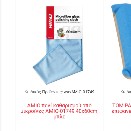
Κωδικός Προϊόντος:
wavAMIO-01749
Κωδι
AMIO πανί καθαρισμού από
TOM PA
μικροΐνες AMIO-01749 40x60cm,
επιφανε
μπλε