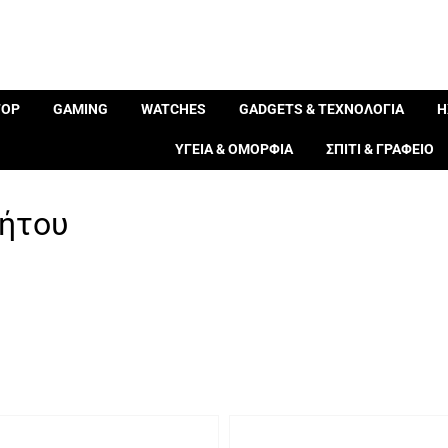
TOP
GAMING
WATCHES
GADGETS & ΤΕΧΝΟΛΟΓΙΑ
Η
ΥΓΕΙΑ & ΟΜΟΡΦΙΑ
ΣΠΙΤΙ & ΓΡΑΦΕΙΟ
νήτου