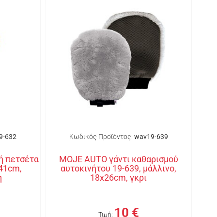
9-632
Κωδικός Προϊόντος:
wav19-639
ή πετσέτα
MOJE AUTO γάντι καθαρισμού
x41cm,
αυτοκινήτου 19-639, μάλλινο,
η
18x26cm, γκρι
10 €
Τιμή: