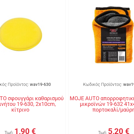
κός Προϊόντος:
wav19-630
Κωδικός Προϊόντος:
wav1
TO σφουγγάρι καθαρισμού
MOJE AUTO απορροφητικ
ινήτου 19-630, 2x10cm,
μικροϊνών 19-632 41
κίτρινο
πορτοκαλί/μαύρ
1,90 €
5,20 €
Τιμή:
Τιμή: