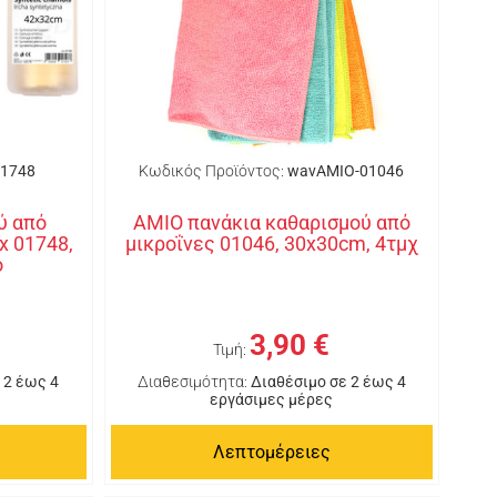
1748
Κωδικός Προϊόντος:
wavAMIO-01046
ύ από
AMIO πανάκια καθαρισμού από
x 01748,
μικροΐνες 01046, 30x30cm, 4τμχ
ο
3,90 €
Τιμή:
 2 έως 4
Διαθεσιμότητα:
Διαθέσιμο σε 2 έως 4
εργάσιμες μέρες
Λεπτομέρειες