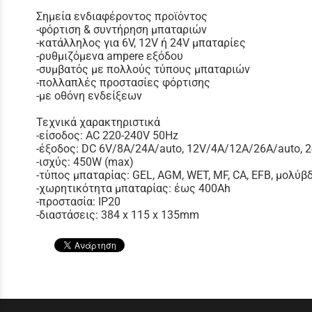
Σημεία ενδιαφέροντος προϊόντος
-φόρτιση & συντήρηση μπαταριών
-κατάλληλος για 6V, 12V ή 24V μπαταρίες
-ρυθμιζόμενα ampere εξόδου
-συμβατός με πολλούς τύπους μπαταριών
-πολλαπλές προστασίες φόρτισης
-με οθόνη ενδείξεων
Τεχνικά χαρακτηριστικά
-είσοδος: AC 220-240V 50Hz
-έξοδος: DC 6V/8A/24A/auto, 12V/4A/12A/26A/auto, 
-ισχύς: 450W (max)
-τύπος μπαταρίας: GEL, AGM, WET, MF, CA, EFB, μολύβδ
-χωρητικότητα μπαταρίας: έως 400Ah
-προστασία: IP20
-διαστάσεις: 384 x 115 x 135mm