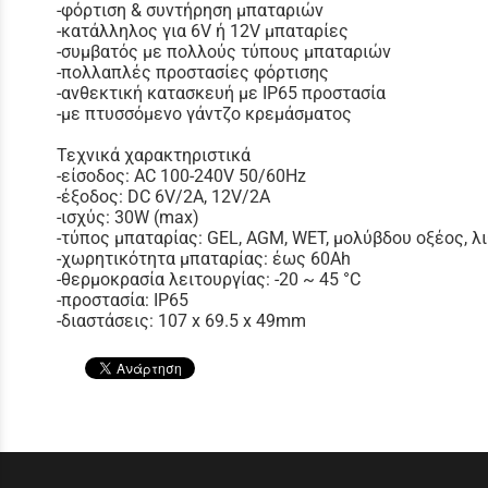
-φόρτιση & συντήρηση μπαταριών
-κατάλληλος για 6V ή 12V μπαταρίες
-συμβατός με πολλούς τύπους μπαταριών
-πολλαπλές προστασίες φόρτισης
-ανθεκτική κατασκευή με IP65 προστασία
-με πτυσσόμενο γάντζο κρεμάσματος
Τεχνικά χαρακτηριστικά
-είσοδος: AC 100-240V 50/60Hz
-έξοδος: DC 6V/2A, 12V/2A
-ισχύς: 30W (max)
-τύπος μπαταρίας: GEL, AGM, WET, μολύβδου οξέος, λι
-χωρητικότητα μπαταρίας: έως 60Ah
-θερμοκρασία λειτουργίας: -20 ~ 45 °C
-προστασία: IP65
-διαστάσεις: 107 x 69.5 x 49mm