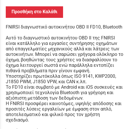
Προσθήκη στο Καλάθι
FNIRSI διαγνωστικό αυτοκινήτου OBD II FD10, Bluetooth
Αυτό το διαγνωστικό αυτοκινήτου OBD II της FNIRSI
είναι κατάλληλο για εργασίες συντήρησης οχημάτων
από επαγγελματίες μηχανικούς αλλά και λάτρεις των
αυτοκινήτων. Μπορεί να σαρώσει γρήγορα ολόκληρο το
όχημα, βοηθώντας τους χρήστες να διασφαλίσουν το
όχημα λειτουργεί σωστά ενώ παράλληλα εντοπίζει
πιθανά προβλήματα πριν γίνουν εμφανή.
Υποστηρίζει πρωτόκολλα όπως ISO 9141, KWP2000,
J1850 PWM, J1850 VPW, και CAN κ.λπ.
Το FD10 είναι συμβατό με Android και iOS συσκευές και
χρησιμοποιεί τεχνολογία Bluetooth για γρήγορη και
αξιόπιστη μετάδοση των δεδομένων.
Η FNIRSI προσφέρει καινοτόμες, υψηλής απόδοσης και
προσιτές λύσεις εργαλείων με έμφαση στον απλό,
αποτελεσματικό και φιλικό προς τον χρήστη
σχεδιασμό.