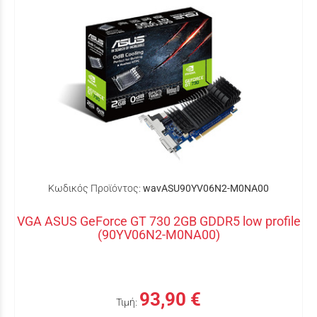
Κωδικός Προϊόντος:
wavASU90YV06N2-M0NA00
VGA ASUS GeForce GT 730 2GB GDDR5 low profile
(90YV06N2-M0NA00)
93,90 €
Τιμή: