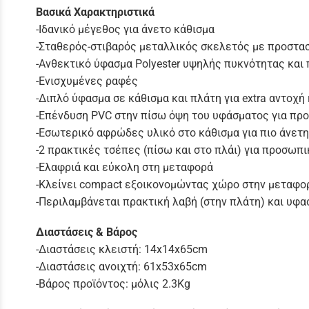
Βασικά Χαρακτηριστικά
-Ιδανικό μέγεθος για άνετο κάθισμα
-Σταθερός-στιβαρός μεταλλικός σκελετός με προστασ
-Ανθεκτικό ύφασμα Polyester υψηλής πυκνότητας και
-Ενισχυμένες ραφές
-Διπλό ύφασμα σε κάθισμα και πλάτη για extra αντοχή
-Επένδυση PVC στην πίσω όψη του υφάσματος για προ
-Εσωτερικό αφρώδες υλικό στο κάθισμα για πιο άνετ
-2 πρακτικές τσέπες (πίσω και στο πλάι) για προσωπι
-Ελαφριά και εύκολη στη μεταφορά
-Κλείνει compact εξοικονομώντας χώρο στην μεταφο
-Περιλαμβάνεται πρακτική λαβή (στην πλάτη) και υφ
Διαστάσεις & Βάρος
-Διαστάσεις κλειστή: 14x14x65cm
-Διαστάσεις ανοιχτή: 61x53x65cm
-Βάρος προϊόντος: μόλις 2.3Kg