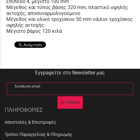
Επίπεδο 4, μέγιστο 100 mm
Μέγεθος και τύπος βάσης 320 mm, πλαστικό υψηλής
αντοχής, αποσυναρμολογούμενο
Μέγεθος και υλικό τροχίσκου 50 mm νάιλον τροχίσκος
υψηλής αντοχής
Μέγιστο βάρος 120 κιλά
Εγγραφείτε στο Newsletter μας
διεύθυνση email
ΕΓΓΡΑΦΗ
ΠΛΗΡΟΦΟΡΙΕΣ
Αποστολές & Επιστροφές
Τρόποι Παραγγελίας & Πληρωμής