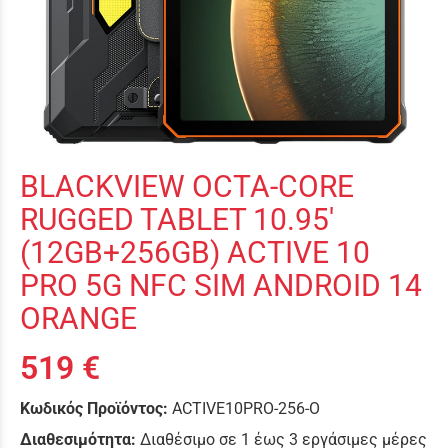
BLACKVIEW OCTA-CORE
RUGGED TABLET 10.95'
(12GB+256GB) ACTIVE 10
PRO 5G NFC SIM ANDROID 14
ORANGE
519 €
Κωδικός Προϊόντος:
ACTIVE10PRO-256-O
Διαθεσιμότητα:
Διαθέσιμο σε 1 έως 3 εργάσιμες μέρες