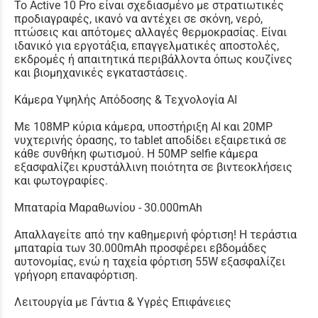
Το Active 10 Pro είναι σχεδιασμένο με στρατιωτικές
προδιαγραφές, ικανό να αντέχει σε σκόνη, νερό,
πτώσεις και απότομες αλλαγές θερμοκρασίας. Είναι
ιδανικό για εργοτάξια, επαγγελματικές αποστολές,
εκδρομές ή απαιτητικά περιβάλλοντα όπως κουζίνες
και βιομηχανικές εγκαταστάσεις.
Κάμερα Υψηλής Απόδοσης & Τεχνολογία AI
Με 108MP κύρια κάμερα, υποστήριξη AI και 20MP
νυχτερινής όρασης, το tablet αποδίδει εξαιρετικά σε
κάθε συνθήκη φωτισμού. Η 50MP selfie κάμερα
εξασφαλίζει κρυστάλλινη ποιότητα σε βιντεοκλήσεις
και φωτογραφίες.
Μπαταρία Μαραθωνίου - 30.000mAh
Απαλλαγείτε από την καθημερινή φόρτιση! Η τεράστια
μπαταρία των 30.000mAh προσφέρει εβδομάδες
αυτονομίας, ενώ η ταχεία φόρτιση 55W εξασφαλίζει
γρήγορη επαναφόρτιση.
Λειτουργία με Γάντια & Υγρές Επιφάνειες