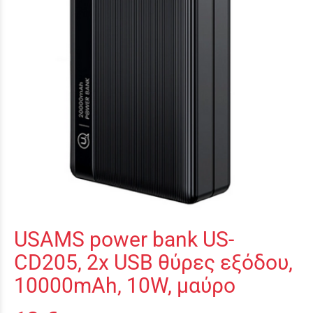
USAMS power bank US-
CD205, 2x USB θύρες εξόδου,
10000mAh, 10W, μαύρο