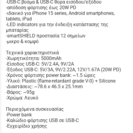
-USB-C βύσμα & USB-C θύρα εισόδου/εξόδου
-απόδοση φόρτισης έως 20W PD
-ιδανικό για iPhone 15 series, Android smartphones,
tablets, iPad
-LED indicators για την ένδειξη κατάστασης της
μπαταρίας
-smartSHIELD προστασία 12 σημείων
-μικρο & κομψό
Τεχνικά χαρακτηριστικά
-Χωρητικότητα: 5000mAh
-Είσοδος USB-C: 5V/2.4A, 9V/2A
-Έξοδος USB-C: 5V/3A, 9V/2.22A, 12V/1.67A (20W PD)
-Χρόνος φόρτισης power bank: ~1.5 ώρες
-Υλικό: Plastic (flame-retardant grade V-0) + Silicone
-Διαστάσεις: ~78.6 x 46.5 x 25.1mm
-Βάρος: ~95g
-Χρώμα: Λευκό
Περιεχόμενα συσκευασίας
-Power bank
-Καλώδιο φόρτισης USB σε USB-C
-Εγχειρίδιο χρήσης