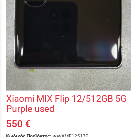
Xiaomi MIX Flip 12/512GB 5G
Purple used
550 €
Κωδικός Προϊόντος:
wavXMF12512P