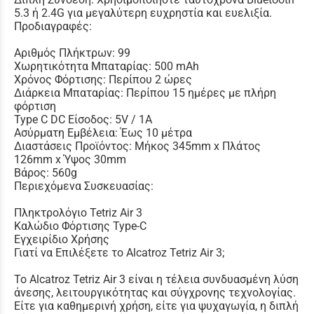
5.3 ή 2.4G για μεγαλύτερη ευχρηστία και ευελιξία.
Προδιαγραφές:
Αριθμός Πλήκτρων: 99
Χωρητικότητα Μπαταρίας: 500 mAh
Χρόνος Φόρτισης: Περίπου 2 ώρες
Διάρκεια Μπαταρίας: Περίπου 15 ημέρες με πλήρη
φόρτιση
Type C DC Είσοδος: 5V / 1A
Ασύρματη Εμβέλεια: Έως 10 μέτρα
Διαστάσεις Προϊόντος: Μήκος 345mm x Πλάτος
126mm x Ύψος 30mm
Βάρος: 560g
Περιεχόμενα Συσκευασίας:
Πληκτρολόγιο Tetriz Air 3
Καλώδιο Φόρτισης Type-C
Εγχειρίδιο Χρήσης
Γιατί να Επιλέξετε το Alcatroz Tetriz Air 3;
Το Alcatroz Tetriz Air 3 είναι η τέλεια συνδυασμένη λύση
άνεσης, λειτουργικότητας και σύγχρονης τεχνολογίας.
Είτε για καθημερινή χρήση, είτε για ψυχαγωγία, η διπλή