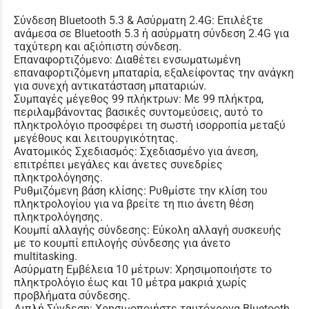
Σύνδεση Bluetooth 5.3 & Ασύρματη 2.4G: Επιλέξτε
ανάμεσα σε Bluetooth 5.3 ή ασύρματη σύνδεση 2.4G για
ταχύτερη και αξιόπιστη σύνδεση.
Επαναφορτιζόμενο: Διαθέτει ενσωματωμένη
επαναφορτιζόμενη μπαταρία, εξαλείφοντας την ανάγκη
για συνεχή αντικατάσταση μπαταριών.
Συμπαγές μέγεθος 99 πλήκτρων: Με 99 πλήκτρα,
περιλαμβάνοντας βασικές συντομεύσεις, αυτό το
πληκτρολόγιο προσφέρει τη σωστή ισορροπία μεταξύ
μεγέθους και λειτουργικότητας.
Ανατομικός Σχεδιασμός: Σχεδιασμένο για άνεση,
επιτρέπει μεγάλες και άνετες συνεδρίες
πληκτρολόγησης.
Ρυθμιζόμενη βάση κλίσης: Ρυθμίστε την κλίση του
πληκτρολογίου για να βρείτε τη πιο άνετη θέση
πληκτρολόγησης.
Κουμπί αλλαγής σύνδεσης: Εύκολη αλλαγή συσκευής
με το κουμπί επιλογής σύνδεσης για άνετο
multitasking.
Ασύρματη Εμβέλεια 10 μέτρων: Χρησιμοποιήστε το
πληκτρολόγιο έως και 10 μέτρα μακριά χωρίς
προβλήματα σύνδεσης.
Διπλή Σύνδεση: Χρησιμοποιήστε ταυτόχρονα Bluetooth