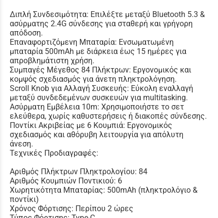
Διπλή Συνδεσιμότητα: Επιλέξτε μεταξύ Bluetooth 5.3 &
ασύρματης 2.4G σύνδεσης για σταθερή και γρήγορη
απόδοση.
Επαναφορτιζόμενη Μπαταρία: Ενσωματωμένη
μπαταρία 500mAh με διάρκεια έως 15 ημέρες για
απροβλημάτιστη χρήση.
Συμπαγές Μέγεθος 84 Πλήκτρων: Εργονομικός και
κομψός σχεδιασμός για άνετη πληκτρολόγηση.
Scroll Knob για Αλλαγή Συσκευής: Εύκολη εναλλαγή
μεταξύ συνδεδεμένων συσκευών για multitasking.
Ασύρματη Εμβέλεια 10m: Χρησιμοποιήστε το σετ
ελεύθερα, χωρίς καθυστερήσεις ή διακοπές σύνδεσης.
Ποντίκι Ακριβείας με 6 Κουμπιά: Εργονομικός
σχεδιασμός και αθόρυβη λειτουργία για απόλυτη
άνεση.
Τεχνικές Προδιαγραφές:
Αριθμός Πλήκτρων Πληκτρολογίου: 84
Αριθμός Κουμπιών Ποντικιού: 6
Χωρητικότητα Μπαταρίας: 500mAh (πληκτρολόγιο &
ποντίκι)
Χρόνος Φόρτισης: Περίπου 2 ώρες
Τύπος Φόρτισης: Type-C