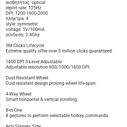
αισθητήτας: optical
report rate: 125Hz
DPI: 1200-1600-2000
πλήκτρα: 4
style: symmetric
voltage: 5V/100mA
σύνδεση: 2.4Ghz
5M Clicks Lifecycle
Extreme quality offer over 5 million clicks guaranteed.
1600 DPI 3-Level Adjustable
Adjustable resolution 600/1000/1600 DPI.
Dust-Resistant Wheel
Dust-resistant design prolong wheel life-span.
4-Way Wheel
Smart horizontal & vertical scrolling.
8-in-One
8 gestures to perform selectable hotkey commands.
Anti-Slippery Side