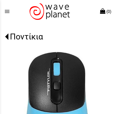
menu
(0)
Ποντίκια