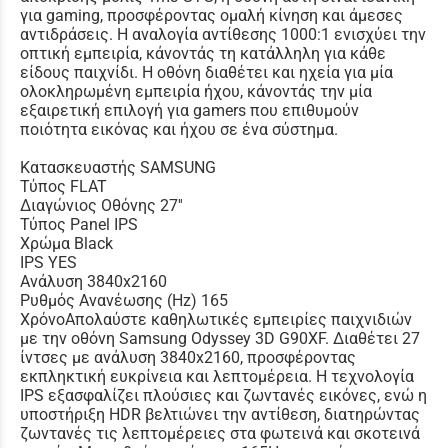
για gaming, προσφέροντας ομαλή κίνηση και άμεσες
αντιδράσεις. Η αναλογία αντίθεσης 1000:1 ενισχύει την
οπτική εμπειρία, κάνοντάς τη κατάλληλη για κάθε
είδους παιχνίδι. Η οθόνη διαθέτει και ηχεία για μία
ολοκληρωμένη εμπειρία ήχου, κάνοντάς την μία
εξαιρετική επιλογή για gamers που επιθυμούν
ποιότητα εικόνας και ήχου σε ένα σύστημα.
Κατασκευαστής SAMSUNG
Τύπος FLAT
Διαγώνιος Οθόνης 27''
Τύπος Panel IPS
Χρώμα Black
IPS YES
Ανάλυση 3840x2160
Ρυθμός Ανανέωσης (Hz) 165
ΧρόνοΑπολαύστε καθηλωτικές εμπειρίες παιχνιδιών
με την οθόνη Samsung Odyssey 3D G90XF. Διαθέτει 27
ίντσες με ανάλυση 3840x2160, προσφέροντας
εκπληκτική ευκρίνεια και λεπτομέρεια. Η τεχνολογία
IPS εξασφαλίζει πλούσιες και ζωντανές εικόνες, ενώ η
υποστήριξη HDR βελτιώνει την αντίθεση, διατηρώντας
ζωντανές τις λεπτομέρειες στα φωτεινά και σκοτεινά