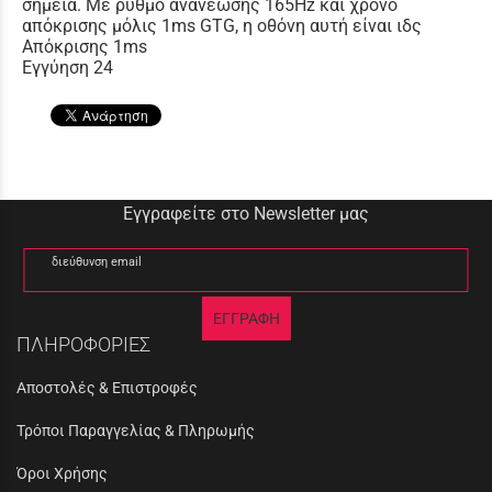
σημεία. Με ρυθμό ανανέωσης 165Hz και χρόνο
απόκρισης μόλις 1ms GTG, η οθόνη αυτή είναι ιδς
Απόκρισης 1ms
Εγγύηση 24
Εγγραφείτε στο Newsletter μας
διεύθυνση email
ΕΓΓΡΑΦΗ
ΠΛΗΡΟΦΟΡΙΕΣ
Αποστολές & Επιστροφές
Τρόποι Παραγγελίας & Πληρωμής
Όροι Χρήσης