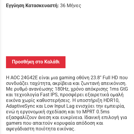
Εγγύηση Κατασκευαστή:
36 Μήνες
Προσθήκη στο Καλάθι
Η AOC 24G42E είναι μια gaming οθόνη 23.8" Full HD που
συνδυάζει ταχύτητα, ακρίβεια και ζωντανή απεικόνιση.
Με ρυθμό ανανέωσης 180Hz, χρόνο απόκρισης 1ms GtG
και τεχνολογία Fast IPS, προσφέρει εξαιρετικά ομαλή
εικόνα χωρίς καθυστερήσεις. Η υποστήριξη HDR10,
AdaptiveSync και Low Input Lag ενισχύει την εμπειρία,
ενώ η εργονομική σχεδίαση και το MPRT 0.5ms
εξασφαλίζουν άνεση και ευκρίνεια. Ιδανική επιλογή για
gamers που απαιτούν κορυφαία απόδοση και
αψεγάδιαστη ποιότητα εικόνας.