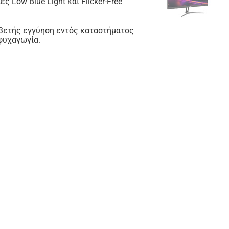
 Low Blue Light και Flicker-Free
η 3ετής εγγύηση εντός καταστήματος
 ψυχαγωγία.