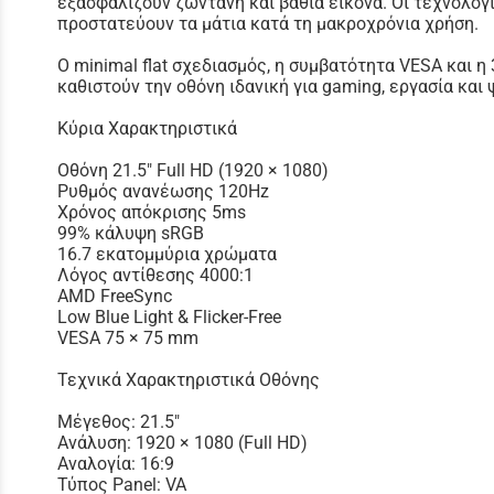
εξασφαλίζουν ζωντανή και βαθιά εικόνα. Οι τεχνολογίες
προστατεύουν τα μάτια κατά τη μακροχρόνια χρήση.
Ο minimal flat σχεδιασμός, η συμβατότητα VESA και 
καθιστούν την οθόνη ιδανική για gaming, εργασία και
Κύρια Χαρακτηριστικά
Οθόνη 21.5" Full HD (1920 × 1080)
Ρυθμός ανανέωσης 120Hz
Χρόνος απόκρισης 5ms
99% κάλυψη sRGB
16.7 εκατομμύρια χρώματα
Λόγος αντίθεσης 4000:1
AMD FreeSync
Low Blue Light & Flicker-Free
VESA 75 × 75 mm
Τεχνικά Χαρακτηριστικά Οθόνης
Μέγεθος: 21.5"
Ανάλυση: 1920 × 1080 (Full HD)
Αναλογία: 16:9
Τύπος Panel: VA