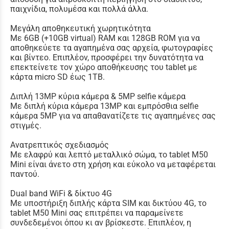
παιχνίδια, πολυμέσα και πολλά άλλα.
Μεγάλη αποθηκευτική χωρητικότητα
Με 6GB (+10GB virtual) RAM και 128GB ROM για να
αποθηκεύετε τα αγαπημένα σας αρχεία, φωτογραφίες
και βίντεο. Επιπλέον, προσφέρει την δυνατότητα να
επεκτείνετε τον χώρο αποθήκευσης του tablet με
κάρτα micro SD έως 1TB.
Διπλή 13MP κύρια κάμερα & 5MP selfie κάμερα
Με διπλή κύρια κάμερα 13MP και εμπρόσθια selfie
κάμερα 5MP για να απαθανατίζετε τις αγαπημένες σας
στιγμές.
Ανατρεπτικός σχεδιασμός
Με ελαφρύ και λεπτό μεταλλικό σώμα, το tablet M50
Mini είναι άνετο στη χρήση και εύκολο να μεταφέρεται
παντού.
Dual band WiFi & δίκτυο 4G
Με υποστήριξη διπλής κάρτα SIM και δικτύου 4G, το
tablet M50 Mini σας επιτρέπει να παραμείνετε
συνδεδεμένοι όπου κι αν βρίσκεστε. Επιπλέον, η