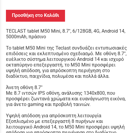
Προσθήκη στο Καλάθι
TECLAST tablet M50 Mini, 8.7", 6/128GB, 4G, Android 14,
5000mAh, πράσινο
Το tablet M50 Mini της Teclast συνδυάζει εντυπωσιακές
επιδόσεις και εκλεπτυσμένο σχεδιασμό. Με οθόνη 8.7",
ευέλικτο σύστημα λειτουργικού Android 14 και ισχυρό
οκταπύρηνο επεξεργαστή, το M50 Mini προσφέρει
υψηλή απόδοση, για απρόσκοπτη περιήγηση στο
διαδίκτυο, παιχνίδια, πολυμέσα και πολλά άλλα.
Άνετη οθόνη 8.7"
Με 8.7 ιντσών IPS οθόνη, ανάλυσης 1340x800, που
προσφέρει ζωντανά χρώματα και ευανάγνωστη εικόνα,
για άνετο gaming και προβολή ταινιών.
Υψηλή απόδοση για απρόσκοπτη λειτουργία
Εξοπλισμένο με επεξεργαστή 8 πυρήνων και
λειτουργικό Android 14, το M50 Mini προσφέρει υψηλή
απόδοση για απρόσκοπτη περιήγηση στο διαδίκτυο,