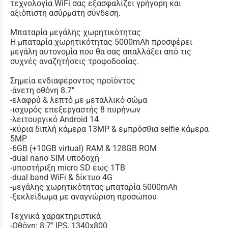
τεχνολογία WiFi σας εξασφαλίζει γρήγορη και
αξιόπιστη ασύρματη σύνδεση.
Μπαταρία μεγάλης χωρητικότητας
Η μπαταρία χωρητικότητας 5000mAh προσφέρει
μεγάλη αυτονομία που θα σας απαλλάξει από τις
συχνές αναζητήσεις τροφοδοσίας.
Σημεία ενδιαφέροντος προϊόντος
-άνετη οθόνη 8.7"
-ελαφρύ & λεπτό με μεταλλικό σώμα
-ισχυρός επεξεργαστής 8 πυρήνων
-λειτουργικό Android 14
-κύρια διπλή κάμερα 13MP & εμπρόσθια selfie κάμερα
5MP
-6GB (+10GB virtual) RAM & 128GB ROM
-dual nano SIM υποδοχή
-υποστήριξη micro SD έως 1TB
-dual band WiFi & δίκτυο 4G
-μεγάλης χωρητικότητας μπαταρία 5000mAh
-ξεκλείδωμα με αναγνώριση προσώπου
Τεχνικά χαρακτηριστικά
-Οθόνη: 8.7" IPS, 1340x800