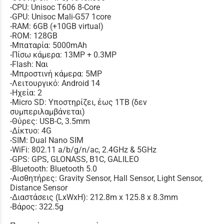
-CPU: Unisoc T606 8-Core
-GPU: Unisoc Mali-G57 1core
-RAM: 6GB (+10GB virtual)
-ROM: 128GB
-Μπαταρία: 5000mAh
-Πίσω κάμερα: 13MP + 0.3MP
-Flash: Ναι
-Μπροστινή κάμερα: 5MP
-Λειτουργικό: Android 14
-Ηχεία: 2
-Micro SD: Υποστηρίζει, έως 1TB (δεν
συμπεριλαμβάνεται)
-Θύρες: USB-C, 3.5mm
-Δίκτυο: 4G
-SIM: Dual Nano SIM
-WiFi: 802.11 a/b/g/n/ac, 2.4GHz & 5GHz
-GPS: GPS, GLONASS, B1C, GALILEO
-Bluetooth: Bluetooth 5.0
-Αισθητήρες: Gravity Sensor, Hall Sensor, Light Sensor,
Distance Sensor
-Διαστάσεις (LxWxH): 212.8m x 125.8 x 8.3mm
-Βάρος: 322.5g