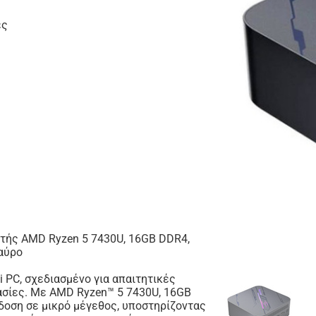
ες
τής AMD Ryzen 5 7430U, 16GB DDR4,
Μαύρο
i PC, σχεδιασμένο για απαιτητικές
ασίες. Με AMD Ryzen™ 5 7430U, 16GB
οση σε μικρό μέγεθος, υποστηρίζοντας