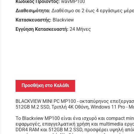
Κωδικός Προϊόντος:
wavMP100
Διαθεσιμότητα:
Διαθέσιμο σε 2 έως 4 εργάσιμες μέρ
Κατασκευαστής:
Blackview
Εγγύηση Κατασκευαστή:
24 Μήνες
Προσθήκη στο Καλάθι
BLACKVIEW MINI PC MP100 - οκταπύρηνος επεξεργασ
512GB M.2 SSD, Τριπλή 4K Οθόνη, Windows 11 Pro - 
Το Blackview MP100 είναι ένα ισχυρό και compact min
εφαρμογές, επαγγελματική χρήση και multimedia εργ
DDR4 RAM και 512GB M.2 SSD, προσφέρει υψηλή απόδ