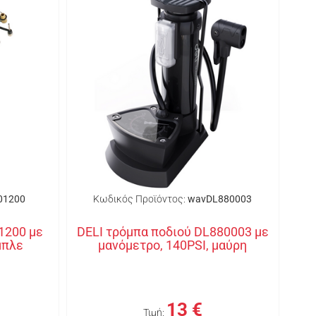
01200
Κωδικός Προϊόντος:
wavDL880003
1200 με
DELI τρόμπα ποδιού DL880003 με
μπλε
μανόμετρο, 140PSI, μαύρη
13 €
Τιμή: