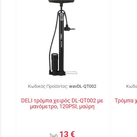
Κωδικός Προϊόντος:
wavDL-QT002
Κωδι
DELI τρόμπα χειρός DL-QT002 με
Τρόμπα 
μανόμετρο, 120PSI, μαύρη
13 €
Τιμή: