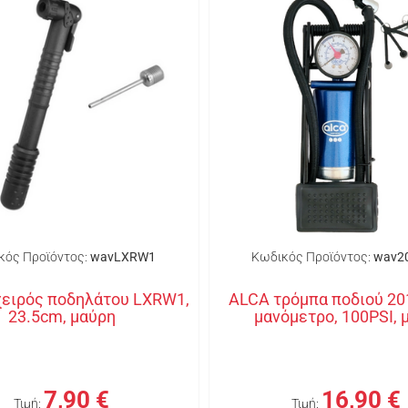
κός Προϊόντος:
wavLXRW1
Κωδικός Προϊόντος:
wav2
χειρός ποδηλάτου LXRW1,
ALCA τρόμπα ποδιού 20
23.5cm, μαύρη
μανόμετρο, 100PSI, 
7,90 €
16,90 €
Τιμή:
Τιμή: